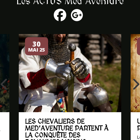
Les ACTUS Med'Aventure
30
MAI 25
LES CHEVALIERS DE
MED’AVENTURE PARTENT À
4
LA CONQUÊTE DES
L