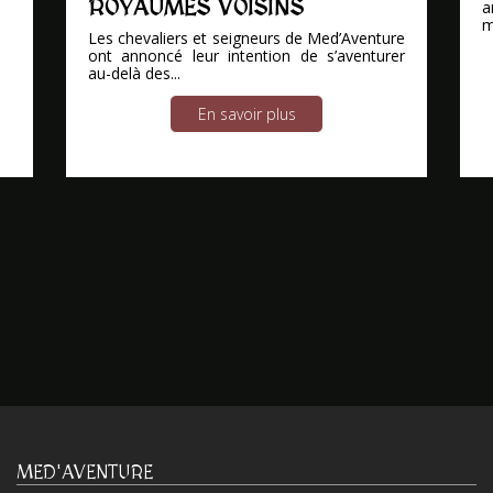
ROYAUMES VOISINS
a
m
Les chevaliers et seigneurs de Med’Aventure
ont annoncé leur intention de s’aventurer
au-delà des...
En savoir plus
MED'AVENTURE